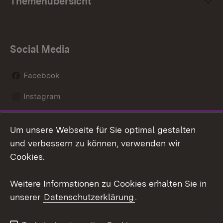
Themenübersicht
Social Media
Facebook
Instagram
LinkedIn
Um unsere Webseite für Sie optimal gestalten
Mastodon
und verbessern zu können, verwenden wir
Cookies.
Youtube
Weitere Informationen zu Cookies erhalten Sie in
Zum 
unserer
Datenschutzerklärung
.
Kontakt
Datenschutz
Erklärung zur
Benutzungshinweise