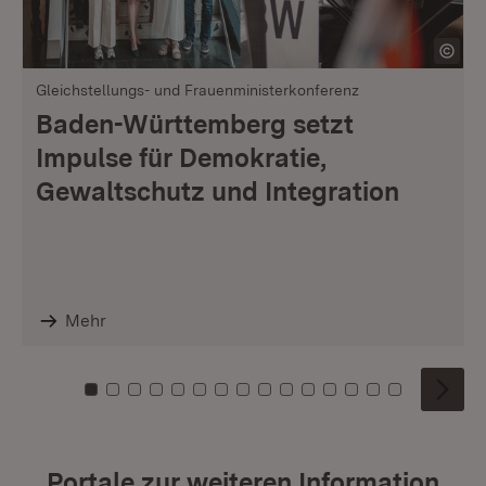
Gleichstellungs- und Frauenministerkonferenz
Baden-Württemberg setzt
Impulse für Demokratie,
Gewaltschutz und Integration
Mehr
Zu Kachel: 0
Zu Kachel: 1
Zu Kachel: 2
Zu Kachel: 3
Zu Kachel: 4
Zu Kachel: 5
Zu Kachel: 6
Zu Kachel: 7
Zu Kachel: 8
Zu Kachel: 9
Zu Kachel: 10
Zu Kachel: 11
Zu Kachel: 12
Zu Kachel: 1
Zu Kachel
Portale zur weiteren Information