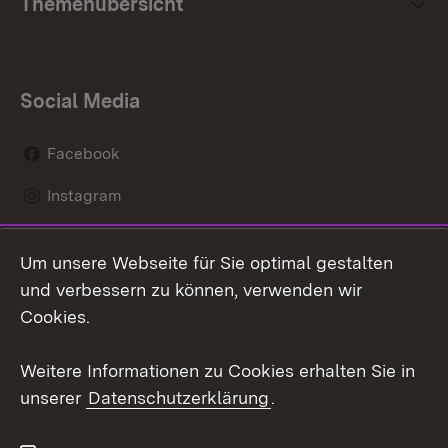
Themenübersicht
Social Media
Facebook
Instagram
LinkedIn
Um unsere Webseite für Sie optimal gestalten
Mastodon
und verbessern zu können, verwenden wir
Cookies.
Youtube
Weitere Informationen zu Cookies erhalten Sie in
Zum 
unserer
Datenschutzerklärung
.
Kontakt
Datenschutz
Erklärung zur
Benutzungshinweise