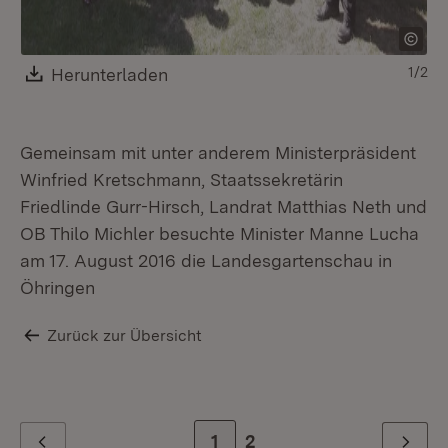
Download:
Herunterladen
(Öffnet in neuem Fenster)
1/2
Gemeinsam mit unter anderem Ministerpräsident
Winfried Kretschmann, Staatssekretärin
Friedlinde Gurr-Hirsch, Landrat Matthias Neth und
OB Thilo Michler besuchte Minister Manne Lucha
am 17. August 2016 die Landesgartenschau in
Öhringen
Zurück zur Übersicht
Zur Seite
1
Zur letzten Seite
2