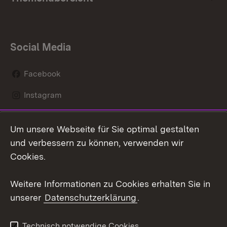
Social Media
Facebook
Instagram
LinkedIn
Um unsere Webseite für Sie optimal gestalten
Mastodon
und verbessern zu können, verwenden wir
Cookies.
Youtube
Weitere Informationen zu Cookies erhalten Sie in
Zum 
unserer
Datenschutzerklärung
.
Kontakt
Datenschutz
Erklärung zur
Benutzungshinweise
Technisch notwendige Cookies