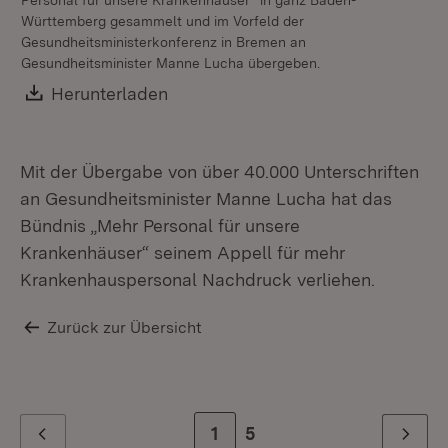
Personal für unsere Krankenhäuser“ in ganz Baden-
fü
Württemberg gesammelt und im Vorfeld der
Ha
Gesundheitsministerkonferenz in Bremen an
So
Gesundheitsminister Manne Lucha übergeben.
Download:
Herunterladen
(Öffnet in neuem Fenster)
Mit der Übergabe von über 40.000 Unterschriften
an Gesundheitsminister Manne Lucha hat das
Bündnis „Mehr Personal für unsere
Krankenhäuser“ seinem Appell für mehr
Krankenhauspersonal Nachdruck verliehen.
Zurück zur Übersicht
Zur Seite
1
Zur letzten Seite
5
Zurück
Weiter