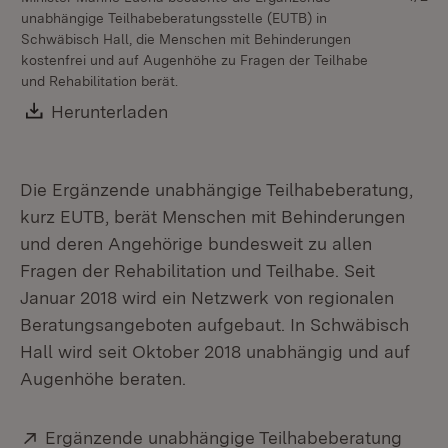
unabhängige Teilhabeberatungsstelle (EUTB) in
Te
Schwäbisch Hall, die Menschen mit Behinderungen
er
kostenfrei und auf Augenhöhe zu Fragen der Teilhabe
Kli
und Rehabilitation berät.
Download:
Herunterladen
(Öffnet in neuem Fenster)
Die Ergänzende unabhängige Teilhabeberatung,
kurz EUTB, berät Menschen mit Behinderungen
und deren Angehörige bundesweit zu allen
Fragen der Rehabilitation und Teilhabe. Seit
Januar 2018 wird ein Netzwerk von regionalen
Beratungsangeboten aufgebaut. In Schwäbisch
Hall wird seit Oktober 2018 unabhängig und auf
Augenhöhe beraten.
Extern:
Ergänzende unabhängige Teilhabeberatung