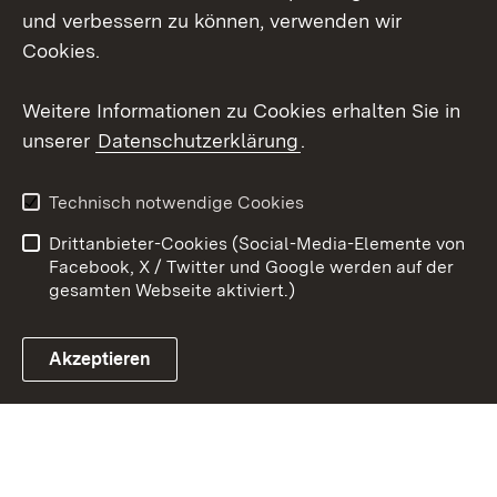
Mastodon
und verbessern zu können, verwenden wir
Cookies.
Youtube
Weitere Informationen zu Cookies erhalten Sie in
Zum 
unserer
Datenschutzerklärung
.
Kontakt
Datenschutz
Erklärung zur
Benutzungshinweise
Technisch notwendige Cookies
Barrierefreiheit
Drittanbieter-Cookies (Social-Media-Elemente von
Impressum
Cookies
Facebook, X / Twitter und Google werden auf der
gesamten Webseite aktiviert.)
Akzeptieren
Link zum Landesportal