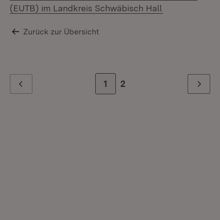
(Öffnet in neu
(EUTB) im Landkreis Schwäbisch Hall
Zurück zur Übersicht
Zur Seite
1
Zur letzten Seite
2
Zurück
Weiter