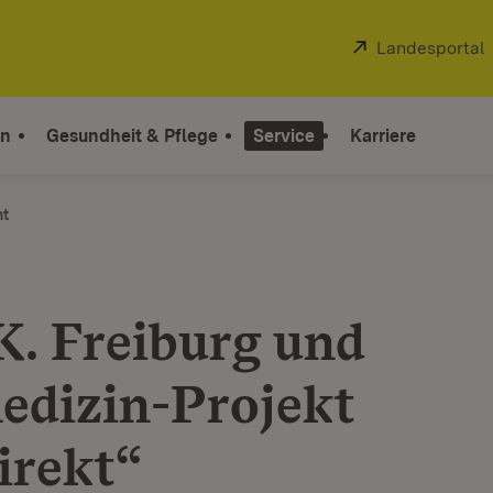
Extern:
Landesportal
on
Gesundheit & Pflege
Service
Karriere
ht
.K. Freiburg und
edizin-Projekt
irekt“