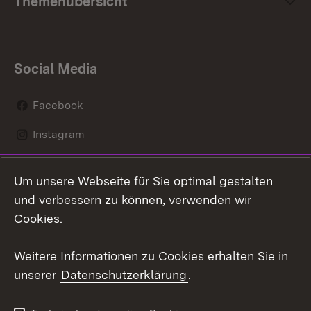
Themenübersicht
Social Media
Facebook
Instagram
LinkedIn
Um unsere Webseite für Sie optimal gestalten
Mastodon
und verbessern zu können, verwenden wir
Cookies.
Youtube
Weitere Informationen zu Cookies erhalten Sie in
Zum 
unserer
Datenschutzerklärung
.
Kontakt
Datenschutz
Erklärung zur
Benutzungshinweise