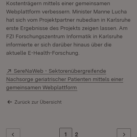
Kostenträgern mittels einer gemeinsamen
Webplattform verbessern. Minister Manne Lucha
hat sich vom Projektpartner nubedian in Karlsruhe
erste Ergebnisse des Projekts zeigen lassen. Am
FZI Forschungszentrum Informatik in Karlsruhe
informierte er sich darüber hinaus über die
aktuelle E-Health-Forschung.
Extern:
SereNaWeb - Sektorenübergreifende
Nachsorge geriatrischer Patienten mittels einer
(Öffnet in neuem Fenste
gemeinsamen Webplattform
Zurück zur Übersicht
Zur Seite
1
Zur letzten Seite
2