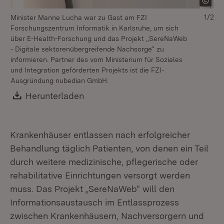
1/2
Minister Manne Lucha war zu Gast am FZI
Da
Forschungszentrum Informatik in Karlsruhe, um sich
In
über E-Health-Forschung und das Projekt „SereNaWeb
Kr
- Digitale sektorenübergreifende Nachsorge“ zu
mi
informieren. Partner des vom Ministerium für Soziales
Mi
und Integration geförderten Projekts ist die FZI-
nu
Ausgründung nubedian GmbH.
la
Download:
Herunterladen
(Öffnet in neuem Fenster)
Krankenhäuser entlassen nach erfolgreicher
Behandlung täglich Patienten, von denen ein Teil
durch weitere medizinische, pflegerische oder
rehabilitative Einrichtungen versorgt werden
muss. Das Projekt „SereNaWeb“ will den
Informationsaustausch im Entlassprozess
zwischen Krankenhäusern, Nachversorgern und