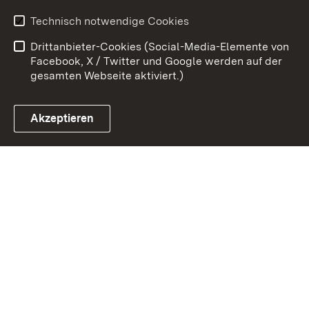
Erklärung zur
Benutzungshinweise
Technisch notwendige Cookies
Barrierefreiheit
Drittanbieter-Cookies (Social-Media-Elemente von
Impressum
Cookies
Facebook, X / Twitter und Google werden auf der
gesamten Webseite aktiviert.)
Akzeptieren
Link zum Landesportal