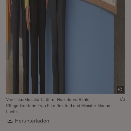
1/3
Von links: Geschäftsführer Herr Bernd Rühle,
Pflegedirektorin Frau Elke Reinfeld und Minister Manne
Lucha
Download:
Herunterladen
(Öffnet in neuem Fenster)