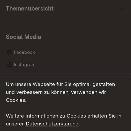
Themenübersicht
Social Media
Facebook
Instagram
LinkedIn
Um unsere Webseite für Sie optimal gestalten
Mastodon
und verbessern zu können, verwenden wir
Cookies.
Youtube
Weitere Informationen zu Cookies erhalten Sie in
Zum 
unserer
Datenschutzerklärung
.
Kontakt
Datenschutz