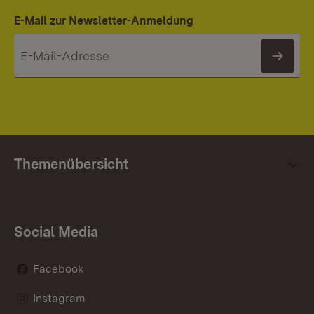
E-Mail zur Newsletter-Anmeldung
News
Themenübersicht
Social Media
Facebook
Instagram