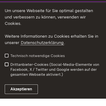
LinkedIn
Um unsere Webseite für Sie optimal gestalten
Mastodon
und verbessern zu können, verwenden wir
Cookies.
Youtube
Weitere Informationen zu Cookies erhalten Sie in
Zum 
unserer
Datenschutzerklärung
.
Kontakt
Datenschutz
Erklärung zur
Benutzungshinweise
Technisch notwendige Cookies
Barrierefreiheit
Drittanbieter-Cookies (Social-Media-Elemente von
Impressum
Cookies
Facebook, X / Twitter und Google werden auf der
gesamten Webseite aktiviert.)
Akzeptieren
Link zum Landesportal