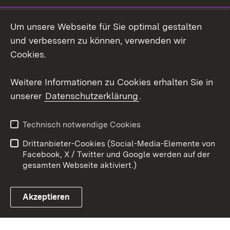
LinkedIn
Um unsere Webseite für Sie optimal gestalten
Mastodon
und verbessern zu können, verwenden wir
Cookies.
Youtube
Weitere Informationen zu Cookies erhalten Sie in
Zum 
unserer
Datenschutzerklärung
.
Kontakt
Datenschutz
Erklärung zur
Benutzungshinweise
Technisch notwendige Cookies
Barrierefreiheit
Drittanbieter-Cookies (Social-Media-Elemente von
Impressum
Cookies
Facebook, X / Twitter und Google werden auf der
gesamten Webseite aktiviert.)
Akzeptieren
Link zum Landesportal