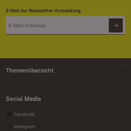
E-Mail zur Newsletter-Anmeldung
News
Themenübersicht
Social Media
Facebook
Instagram