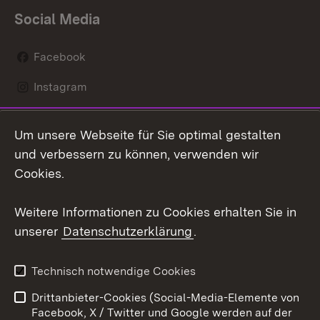
Social Media
Facebook
Instagram
LinkedIn
Um unsere Webseite für Sie optimal gestalten
Mastodon
und verbessern zu können, verwenden wir
Cookies.
Youtube
Weitere Informationen zu Cookies erhalten Sie in
Zum 
unserer
Datenschutzerklärung
.
Kontakt
Datenschutz
Erklärung zur
Benutzungshinweise
Technisch notwendige Cookies
Barrierefreiheit
Drittanbieter-Cookies (Social-Media-Elemente von
Impressum
Cookies
Facebook, X / Twitter und Google werden auf der