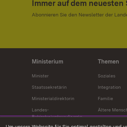
Immer auf dem neuesten
Abonnieren Sie den Newsletter der Land
Ministerium
Themen
Minister
Soziales
Staatssekretärin
Integration
Ministerialdirektorin
Familie
Landes-
Ältere Mensc
Behindertenbeauftragte
Menschen mi
Um unsere Webseite für Sie optimal gestalten und v