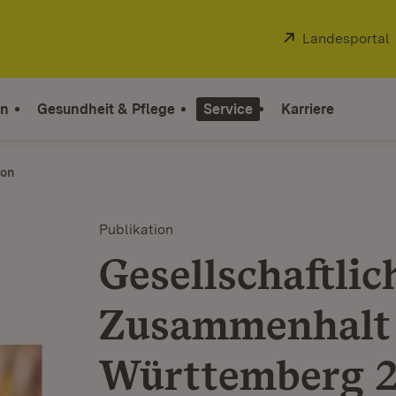
Extern:
Landesportal
on
Gesundheit & Pflege
Service
Karriere
ion
Publikation
Gesellschaftlic
Zusammenhalt 
Württemberg 2