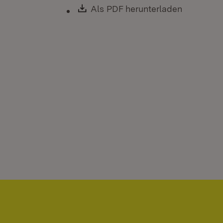
Download:
Als PDF herunterladen
(Öffnet i