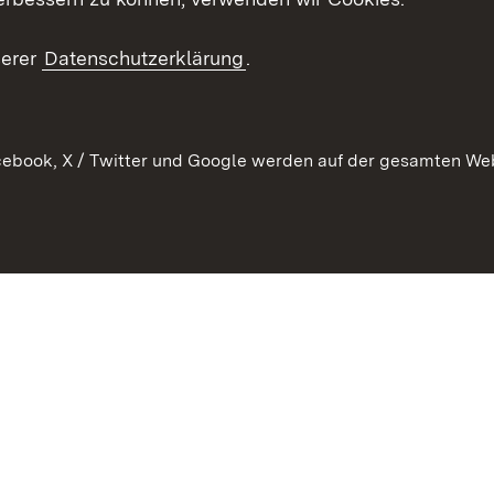
en
RSS
ement
serer
Datenschutzerklärung
.
 Pflege
ebook, X / Twitter und Google werden auf der gesamten Webs
Kontakt
Datenschutz
Erklärung zur Barrierefreiheit