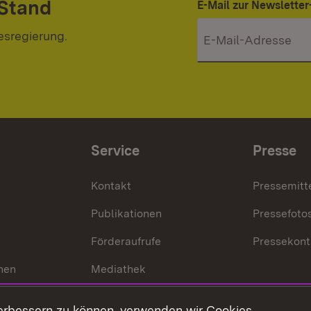
 Stand
E-Mail zur Newslett
esregierung.
Service
Presse
Kontakt
Pressemitt
Publikationen
Pressefoto
Förderaufrufe
Pressekont
hen
Mediathek
t
Veranstaltungen
erbessern zu können, verwenden wir Cookies.