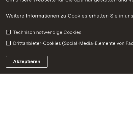
Bürgerreferent
Behinderung
Karriere
Bürgerengag
Weitere Informationen zu Cookies erhalten Sie in un
Anfahrt
Gesundheit &
Technisch notwendige Cookies
Drittanbieter-Cookies (Social-Media-Elemente von Fac
Link zum Landesportal
Akzeptieren