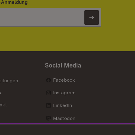
er-Anmeldung
Newsletter 
Social Media
Facebook
eilungen
s
Instagram
akt
LinkedIn
Mastodon
Youtube