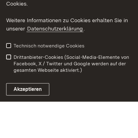
Cookies.
Weitere Informationen zu Cookies erhalten Sie in
Social Media
unserer
Datenschutzerklärung
.
Facebook
Technisch notwendige Cookies
Drittanbieter-Cookies (Social-Media-Elemente von
Instagram
Facebook, X / Twitter und Google werden auf der
gesamten Webseite aktiviert.)
LinkedIn
Mastodon
Akzeptieren
Youtube
Zum 
Kontakt
Datenschutz
Erklärung zur
Benutzungshinweise