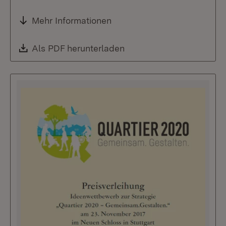
Mehr Informationen
Download:
Als PDF herunterladen
(Öffnet in neuem Fenste