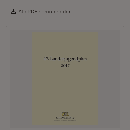
Download:
Als PDF herunterladen
(Öffnet in neuem Fenste