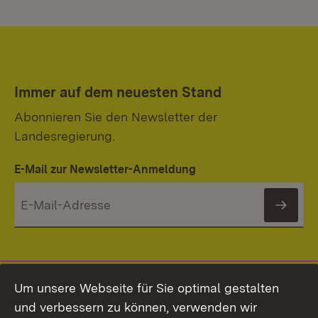
Immer auf dem neuesten Stand
Abonnieren Sie den Newsletter der
Landesregierung.
E-Mail zur Newsletter-Anmeldung
News
Um unsere Webseite für Sie optimal gestalten
und verbessern zu können, verwenden wir
Themenübersicht