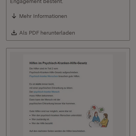
Engagement besteht.
Mehr Informationen
Download:
Als PDF herunterladen
(Öffnet in neuem Fenste