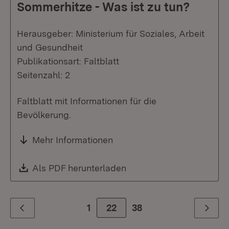
Sommerhitze - Was ist zu tun?
Herausgeber: Ministerium für Soziales, Arbeit
und Gesundheit
Publikationsart: Faltblatt
Seitenzahl: 2
Faltblatt mit Informationen für die
Bevölkerung.
Mehr Informationen
Download:
Als PDF herunterladen
(Öffnet in neuem Fenste
1
Zur Seite
22
38
Zurück
Weiter