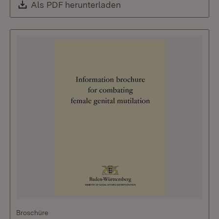
Download:
Als PDF herunterladen
(Öffnet in neuem Fenste
Broschüre