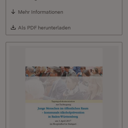
Mehr Informationen
Download:
Als PDF herunterladen
(Öffnet in neuem Fenste