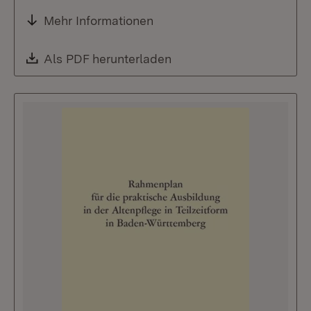
Mehr Informationen
Download:
Als PDF herunterladen
(Öffnet in neuem Fenste