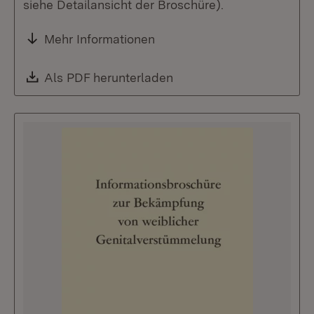
siehe Detailansicht der Broschüre).
Mehr Informationen
Download:
Als PDF herunterladen
(Öffnet in neuem Fenste