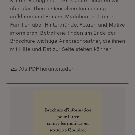
Mit der vorliegenden Broschüre möchten wir
über das Thema Genitalverstümmelung
aufklären und Frauen, Mädchen und deren
Familien über Hintergründe, Folgen und Motive
informieren. Betroffene finden am Ende der
Broschüre wichtige Ansprechpartner, die ihnen
mit Hilfe und Rat zur Seite stehen können.
Download:
Als PDF herunterladen
(Öffnet in neuem Fenste