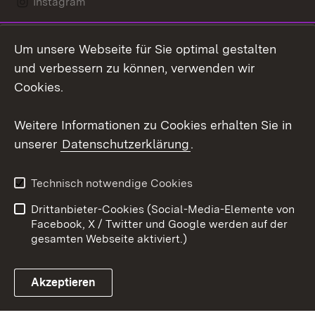
Instagram
LinkedIn
Um unsere Webseite für Sie optimal gestalten
Mastodon
und verbessern zu können, verwenden wir
Cookies.
Youtube
Weitere Informationen zu Cookies erhalten Sie in
Zum 
unserer
Datenschutzerklärung
.
Kontakt
Datenschutz
Erklärung zur
Benutzungshinweise
Technisch notwendige Cookies
Barrierefreiheit
Drittanbieter-Cookies (Social-Media-Elemente von
Impressum
Cookies
Facebook, X / Twitter und Google werden auf der
gesamten Webseite aktiviert.)
Akzeptieren
Link zum Landesportal