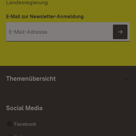
Landesregierung.
E-Mail zur Newsletter-Anmeldung
News
Themenübersicht
Social Media
Facebook