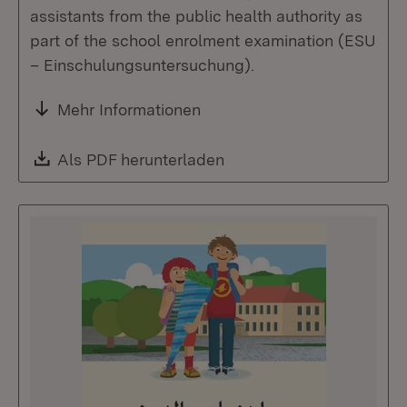
assistants from the public health authority as
part of the school enrolment examination (ESU
– Einschulungsuntersuchung).
Mehr Informationen
Download:
Als PDF herunterladen
(Öffnet in neuem Fenste