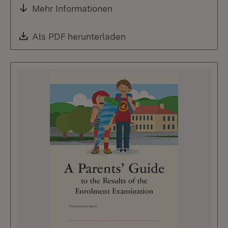
Mehr Informationen
Download:
Als PDF herunterladen
(Öffnet in neuem Fenste