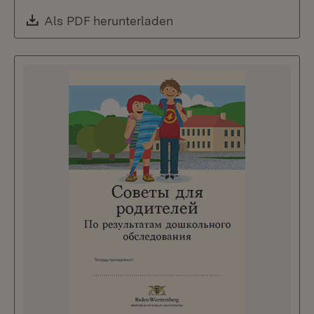
Download:
Als PDF herunterladen
(Öffnet in neuem Fenste