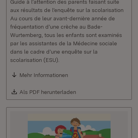
Guide à l’attention des parents faisant suite
aux résultats de l’enquête sur la scolarisation
Au cours de leur avant-dernière année de
fréquentation d’une crèche au Bade-
Wurtemberg, tous les enfants sont examinés
par les assistantes de la Médecine sociale
dans le cadre d’une enquête sur la
scolarisation (ESU).
Mehr Informationen
Download:
Als PDF herunterladen
(Öffnet in neuem Fenste