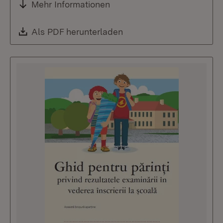
Mehr Informationen
Download:
Als PDF herunterladen
(Öffnet in neuem Fenste