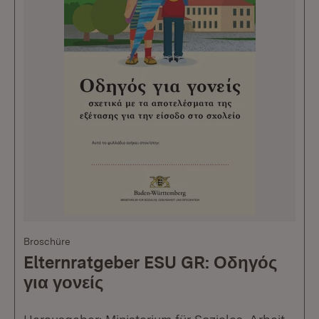
Broschüre
Elternratgeber ESU GR: Οδηγός
για γονείς