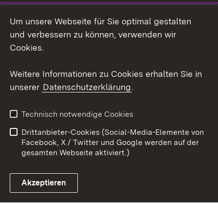
LinkedIn
Um unsere Webseite für Sie optimal gestalten
Mastodon
und verbessern zu können, verwenden wir
Cookies.
Youtube
Weitere Informationen zu Cookies erhalten Sie in
Zum 
unserer
Datenschutzerklärung
.
Kontakt
Datenschutz
Erklärung zur
Benutzungshinweise
Technisch notwendige Cookies
Barrierefreiheit
Drittanbieter-Cookies (Social-Media-Elemente von
Impressum
Cookies
Facebook, X / Twitter und Google werden auf der
gesamten Webseite aktiviert.)
Akzeptieren
Link zum Landesportal