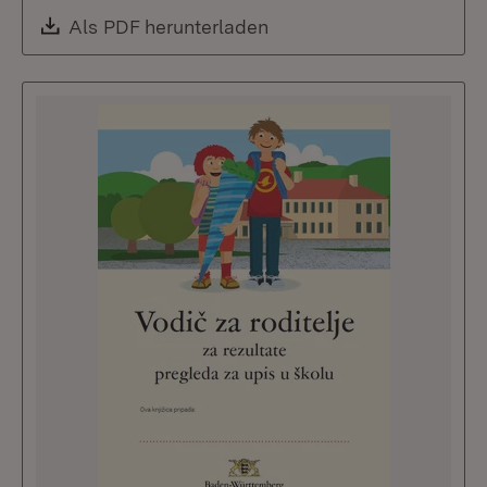
Download:
Als PDF herunterladen
(Öffnet in neuem Fenste