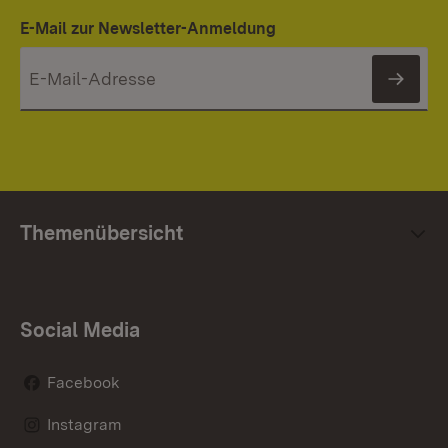
E-Mail zur Newsletter-Anmeldung
News
Themenübersicht
Social Media
Facebook
Instagram