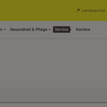
Extern:
Landesportal
on
Gesundheit & Pflege
Service
Karriere