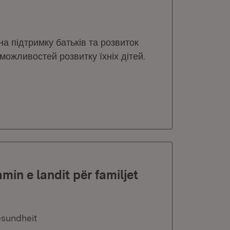
 підтримку батьків та розвиток
можливостей розвитку їхніх дітей.
in e landit për familjet
esundheit