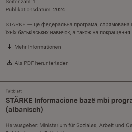
Seitenzahl: 1
Publikationsdatum: 2024
STÄRKE — це федеральна програма, спрямована на
їхніх батьківських навичок, а також на покращення 
Mehr Informationen
Download:
Als PDF herunterladen
(Öffnet in neuem Fenster)
Faltblatt
STÄRKE Informacione bazë mbi program
(albanisch)
Herausgeber: Ministerium für Soziales, Arbeit und G