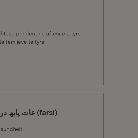
esë prindërit në aftësitë e tyre
ë fëmijëve të tyre.
STÄRKE عات پایھ در مورد برنامھ ایالتی برای خانوادهھا (farsi)
esundheit