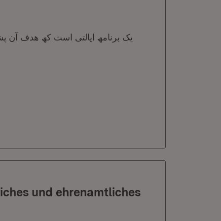
یک برنامھ ایالتی است کھ ھدف آن پشت
liches und ehrenamtliches