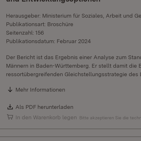
Herausgeber: Ministerium für Soziales, Arbeit und G
Publikationsart: Broschüre
Seitenzahl: 156
Publikationsdatum: Februar 2024
Der Bericht ist das Ergebnis einer Analyse zum Stan
Männern in Baden-Württemberg. Er stellt damit die B
ressortübergreifenden Gleichstellungsstrategie de
Mehr Informationen
Download:
Als PDF herunterladen
(Öffnet in neuem Fenster)
In den Warenkorb legen
Bitte akzeptieren Sie die tec