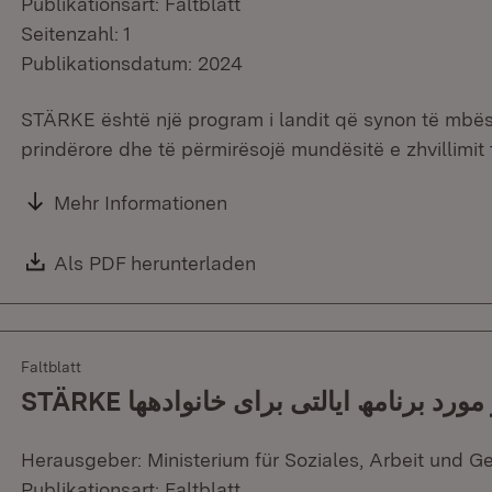
Publikationsart: Faltblatt
Seitenzahl: 1
Publikationsdatum: 2024
STÄRKE është një program i landit që synon të mbësht
prindërore dhe të përmirësojë mundësitë e zhvillimit t
Mehr Informationen
Download:
Als PDF herunterladen
(Öffnet in neuem Fenster)
Faltblatt
Herausgeber: Ministerium für Soziales, Arbeit und G
Publikationsart: Faltblatt