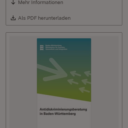
Mehr Informationen
Download:
Als PDF herunterladen
(Öffnet in neuem Fenste