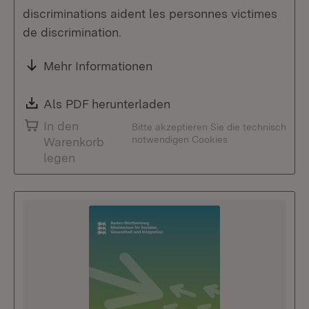
discriminations aident les personnes victimes
de discrimination.
Mehr Informationen
Download:
Als PDF herunterladen
(Öffnet in neuem Fenste
In den
Bitte akzeptieren Sie die technisch
notwendigen Cookies
Warenkorb
legen