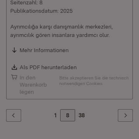
Seitenzahl: 8
Publikationsdatum: 2025
Ayrımcılığa karşı danışmanlık merkezleri,
ayrımcılık gören insanlara yardımcı olur.
Mehr Informationen
Download:
Als PDF herunterladen
(Öffnet in neuem Fenste
In den
Bitte akzeptieren Sie die technisch
notwendigen Cookies
Warenkorb
legen
1
Zur Seite
8
38
Zurück
Weiter