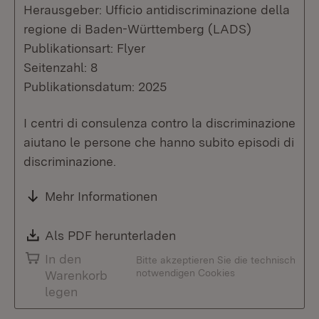
Herausgeber: Ufficio antidiscriminazione della
regione di Baden-Württemberg (LADS)
Publikationsart: Flyer
Seitenzahl: 8
Publikationsdatum: 2025
I centri di consulenza contro la discriminazione
aiutano le persone che hanno subito episodi di
discriminazione.
Mehr Informationen
Download:
Als PDF herunterladen
(Öffnet in neuem Fenste
In den
Bitte akzeptieren Sie die technisch
notwendigen Cookies
Warenkorb
legen