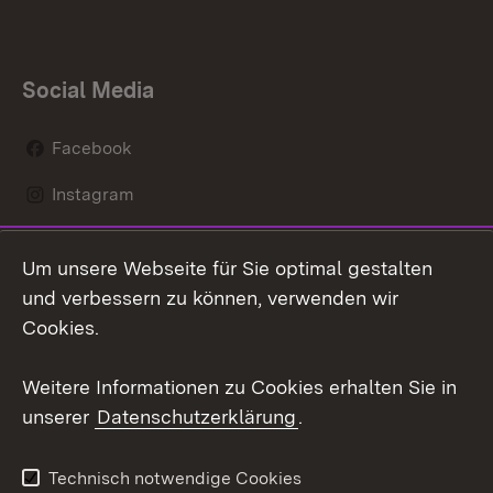
Social Media
Facebook
Instagram
LinkedIn
Um unsere Webseite für Sie optimal gestalten
Mastodon
und verbessern zu können, verwenden wir
Cookies.
Youtube
Weitere Informationen zu Cookies erhalten Sie in
Zum 
unserer
Datenschutzerklärung
.
Kontakt
Datenschutz
Erklärung zur
Benutzungshinweise
Technisch notwendige Cookies
Barrierefreiheit