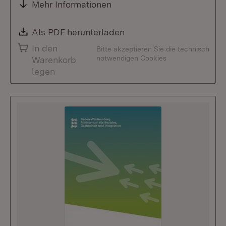
Mehr Informationen
Download:
Als PDF herunterladen
(Öffnet in neuem Fenste
In den
Bitte akzeptieren Sie die technisch
notwendigen Cookies
Warenkorb
legen