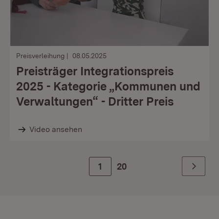
Preisverleihung
08.05.2025
Preisträger Integrationspreis
2025 - Kategorie „Kommunen und
Verwaltungen“ - Dritter Preis
Video ansehen
Zur Seite
1
20
Weiter